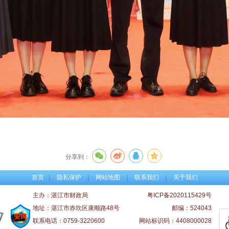
分享到：
首页
｜
隐私保护
｜
网站地图
｜
联系我们
｜
关于我们
主办：湛江市财政局
粤ICP备2020115429号
地址：湛江市赤坎区康顺路48号
邮编：524043
联系电话：0759-3220600
网站标识码：4408000028